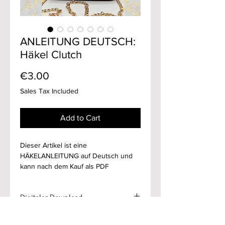
ANLEITUNG DEUTSCH:
Häkel Clutch
Price
€3.00
Sales Tax Included
Add to Cart
Dieser Artikel ist eine
HÄKELANLEITUNG auf Deutsch und
kann nach dem Kauf als PDF
heruntergeladen werden. Du kaufst
keine fertige Tasche!
Digitaler Download
Die Anleitung beschreibt, wie man
eine Tasche mit folgenden Maßen
Es handelt sich bei diesem Produkt
häkelt: